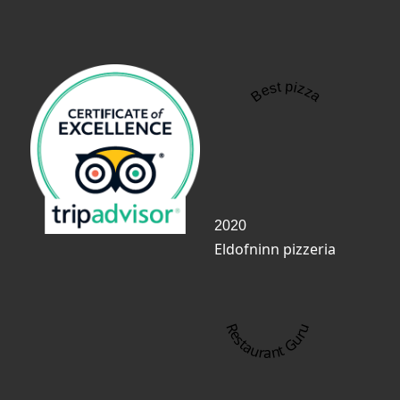
Best pizza
2020
Eldofninn pizzeria
Restaurant Guru