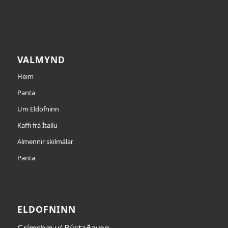
VALMYND
Heim
Panta
Um Eldofninn
Kaffi frá Ítalíu
Almennir skilmálar
Panta
ELDOFNINN
Grímsbæ v/ Bústaðaveg