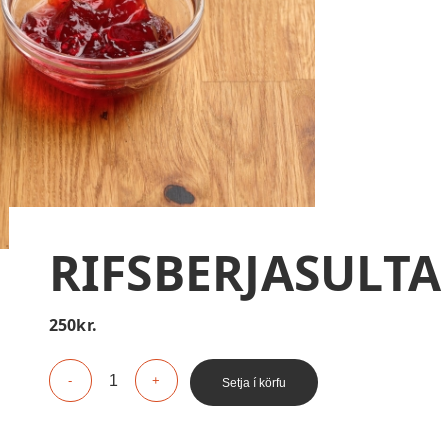
RIFSBERJASULTA
250
kr.
Setja í körfu