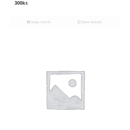
300
kr.
Setja í körfu
Show Details