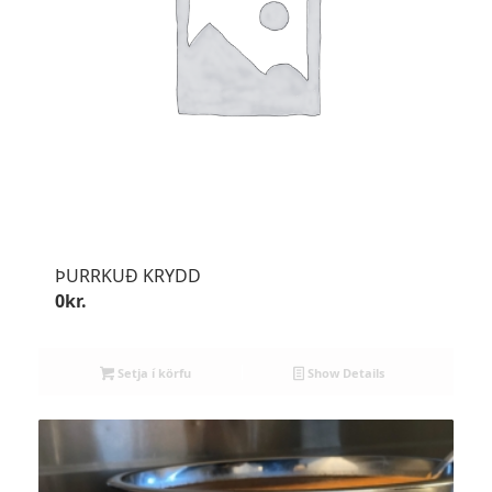
ÞURRKUÐ KRYDD
0
kr.
Setja í körfu
Show Details