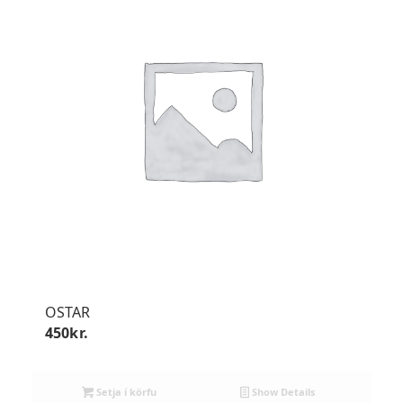
OSTAR
450
kr.
Setja í körfu
Show Details