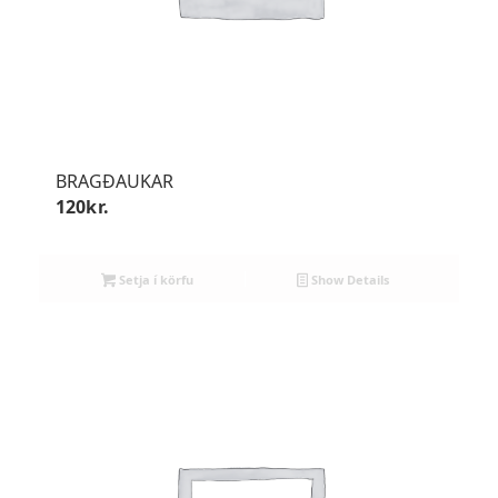
BRAGÐAUKAR
120
kr.
Setja í körfu
Show Details