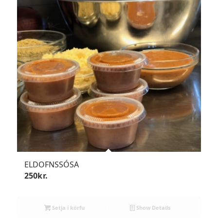
ELDOFNSSÓSA
250
kr.
Setja í körfu
Show Details