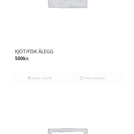
KJÖT/FISK ÁLEGG
500
kr.
Setja í körfu
Show Details