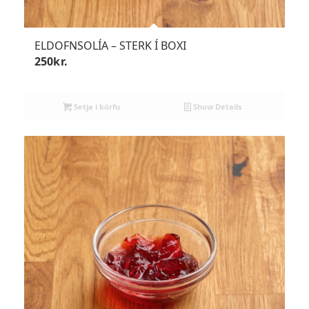
ELDOFNSOLÍA – STERK Í BOXI
250
kr.
Setja í körfu
Show Details