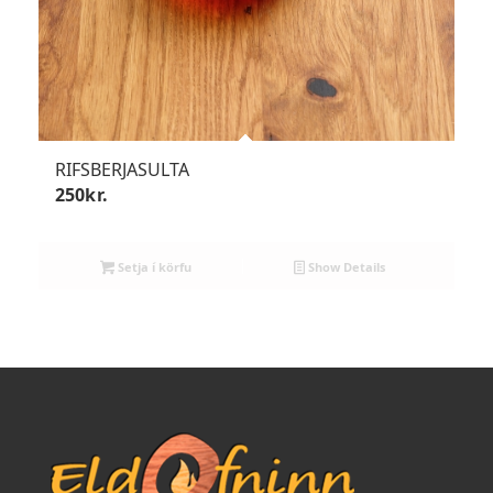
RIFSBERJASULTA
250
kr.
Setja í körfu
Show Details