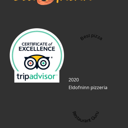
Best pizza
2020
Eldofninn pizzeria
Restaurant Guru