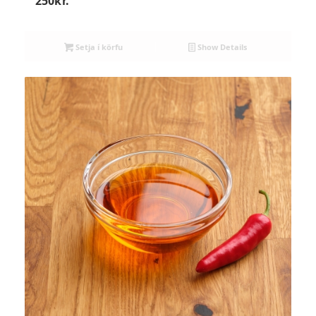
250
kr.
Setja í körfu
Show Details