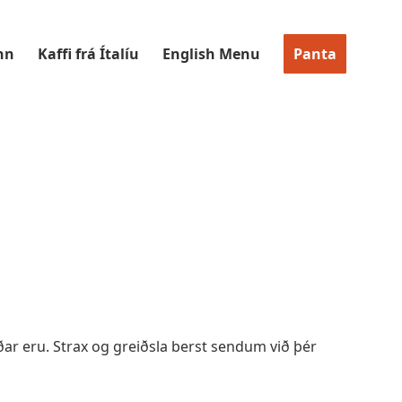
nn
Kaffi frá Ítalíu
English Menu
Panta
ðar eru. Strax og greiðsla berst sendum við þér