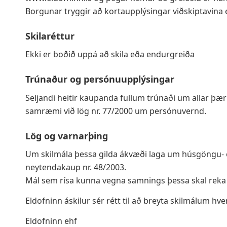
Borgunar tryggir að kortaupplýsingar viðskiptavina 
Skilaréttur
Ekki er boðið uppá að skila eða endurgreiða
Trúnaður og persónuupplýsingar
Seljandi heitir kaupanda fullum trúnaði um allar þæ
samræmi við lög nr. 77/2000 um persónuvernd.
Lög og varnarþing
Um skilmála þessa gilda ákvæði laga um húsgöngu- og
neytendakaup nr. 48/2003.
Mál sem rísa kunna vegna samnings þessa skal reka 
Eldofninn áskilur sér rétt til að breyta skilmálum hv
Eldofninn ehf