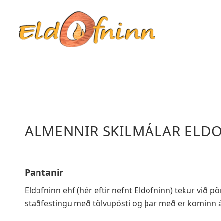
ALMENNIR SKILMÁLAR ELD
Pantanir
Eldofninn ehf (hér eftir nefnt Eldofninn) tekur við 
staðfestingu með tölvupósti og þar með er kominn á