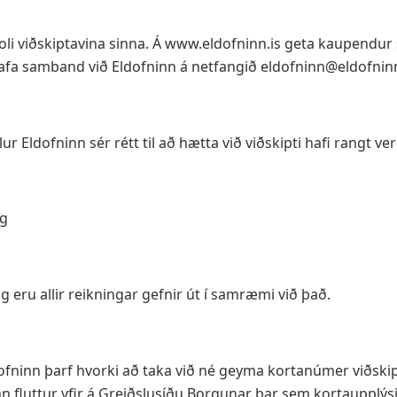
i viðskiptavina sinna. Á www.eldofninn.is geta kaupendur
fa samband við Eldofninn á netfangið eldofninn@eldofninn.
ur Eldofninn sér rétt til að hætta við viðskipti hafi rangt ve
eg
 eru allir reikningar gefnir út í samræmi við það.
ofninn þarf hvorki að taka við né geyma kortanúmer viðskipt
 fluttur yfir á Greiðslusíðu Borgunar þar sem kortaupplýsi