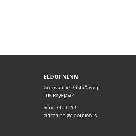
ELDOFNINN
Grímsbæ v/ Bústaðaveg
108 Reykjavík
Sími: 533-1313
eldofninn@eldofninn.is