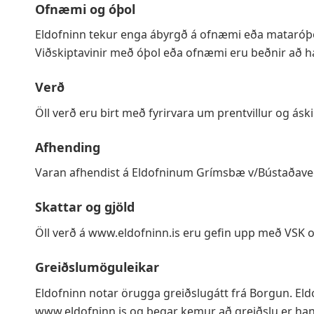
Ofnæmi og óþol
Eldofninn tekur enga ábyrgð á ofnæmi eða mataróþol
Viðskiptavinir með óþol eða ofnæmi eru beðnir að ha
Verð
Öll verð eru birt með fyrirvara um prentvillur og áskil
Afhending
Varan afhendist á Eldofninum Grímsbæ v/Bústaðav
Skattar og gjöld
Öll verð á www.eldofninn.is eru gefin upp með VSK og
Greiðslumöguleikar
Eldofninn notar örugga greiðslugátt frá Borgun. Eld
www.eldofninn.is og þegar kemur að greiðslu er hann