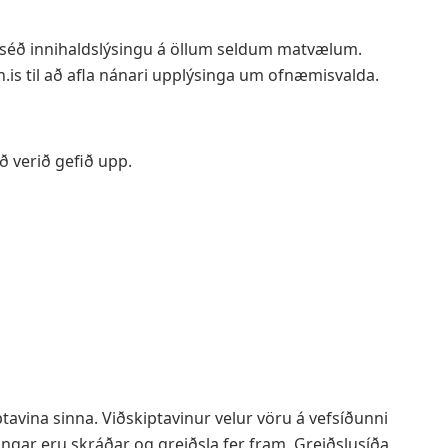
 séð innihaldslýsingu á öllum seldum matvælum.
is til að afla nánari upplýsinga um ofnæmisvalda.
rð verið gefið upp.
avina sinna. Viðskiptavinur velur vöru á vefsíðunni
ngar eru skráðar og greiðsla fer fram. Greiðslusíða