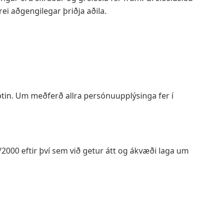
i aðgengilegar þriðja aðila.
ptin. Um meðferð allra persónuupplýsinga fer í
2000 eftir því sem við getur átt og ákvæði laga um