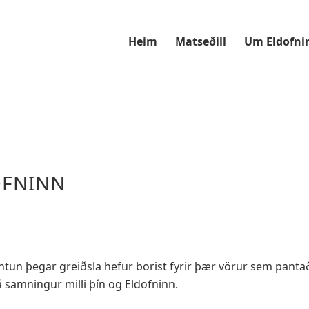
Heim
Matseðill
Um Eldofni
OFNINN
pöntun þegar greiðsla hefur borist fyrir þær vörur sem panta
 samningur milli þín og Eldofninn.