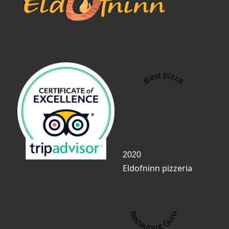
Best pizza
2020
Eldofninn pizzeria
Restaurant Guru