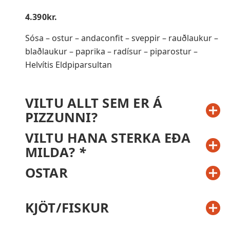
4.390
kr.
Sósa – ostur – andaconfit – sveppir – rauðlaukur –
blaðlaukur – paprika – radísur – piparostur –
Helvítis Eldpiparsultan
VILTU ALLT SEM ER Á
PIZZUNNI?
VILTU HANA STERKA EÐA
MILDA?
*
OSTAR
KJÖT/FISKUR