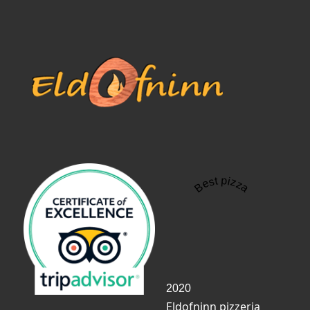
Best pizza
2020
Eldofninn pizzeria