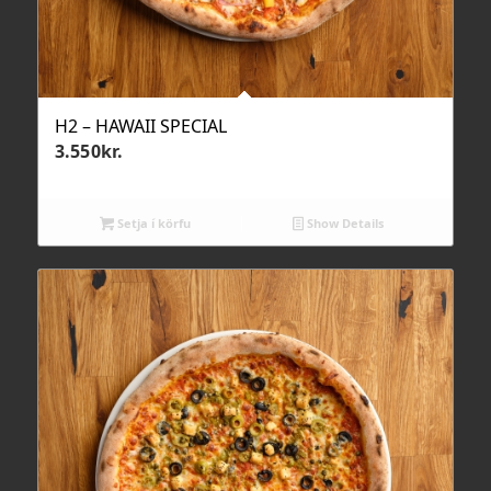
H2 – HAWAII SPECIAL
3.550
kr.
Setja í körfu
Show Details