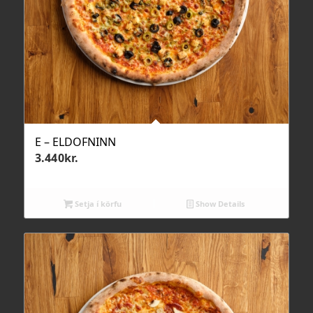
E – ELDOFNINN
3.440
kr.
Setja í körfu
Show Details