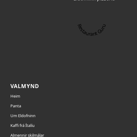
Restaurant Guru
VALMYND
Heim
Panta
Um Eldofninn
Kaffi frá Ítalíu
Almennir skilmálar