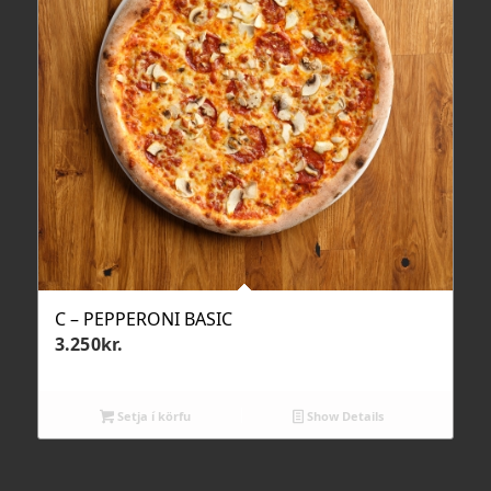
C – PEPPERONI BASIC
3.250
kr.
Setja í körfu
Show Details