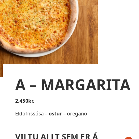
A – MARGARITA
2.450
kr.
Eldofnssósa –
ostur
– oregano
VILTU ALLT SEM ER Á