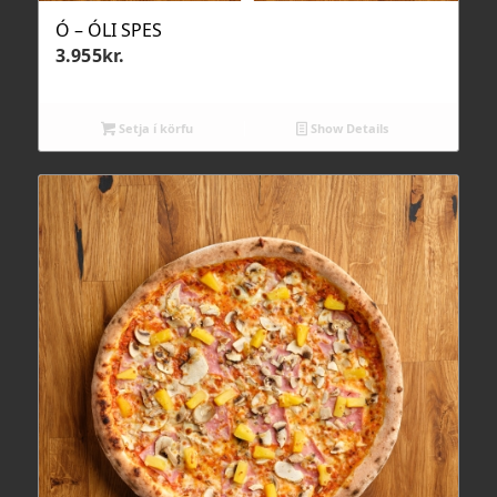
Ó – ÓLI SPES
3.955
kr.
Setja í körfu
Show Details