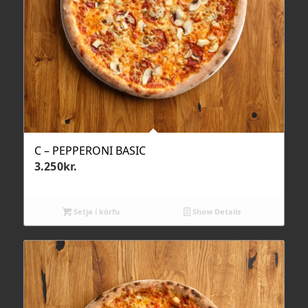
C – PEPPERONI BASIC
3.250
kr.
Setja í körfu
Show Details