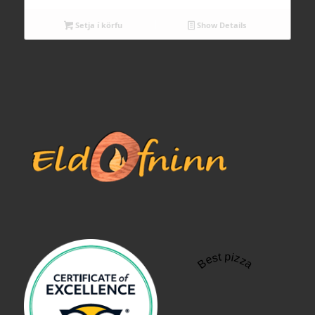
Setja í körfu
Show Details
Best pizza