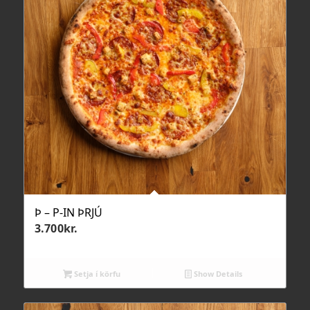
Þ – P-IN ÞRJÚ
3.700
kr.
Setja í körfu
Show Details