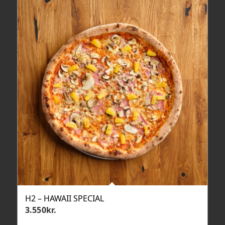
H2 – HAWAII SPECIAL
3.550
kr.