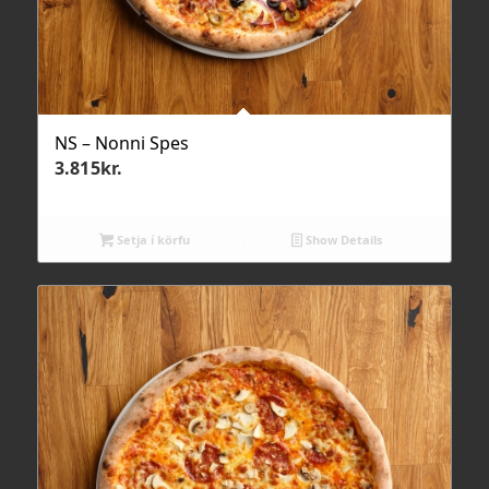
NS – Nonni Spes
3.815
kr.
Setja í körfu
Show Details