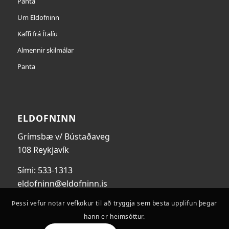
Panta
Um Eldofninn
Kaffi frá Ítalíu
Almennir skilmálar
Panta
ELDOFNINN
Grímsbæ v/ Bústaðaveg
108 Reykjavík
Sími: 533-1313
eldofninn@eldofninn.is
Þessi vefur notar vefkökur til að tryggja sem besta upplifun þegar
hann er heimsóttur.